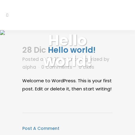
Hello
28 Dic
Hello world!
world!
Posted at 20:01h
in
Uncategorized
by
alpha
0 Comments
0
Likes
Welcome to WordPress. This is your first
post. Edit or delete it, then start writing!
Post A Comment